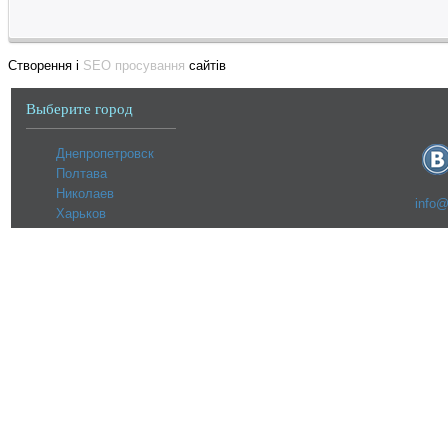
Створення і
SEO просування
сайтів
Выберите город
Днепропетровск
Полтава
Николаев
info@
Харьков